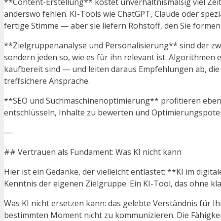
**Content-Erstellung** kostet unverhältnismäßig viel Zeit
anderswo fehlen. KI-Tools wie ChatGPT, Claude oder spezial
fertige Stimme — aber sie liefern Rohstoff, den Sie formen
**Zielgruppenanalyse und Personalisierung** sind der zwei
sondern jeden so, wie es für ihn relevant ist. Algorithme
kaufbereit sind — und leiten daraus Empfehlungen ab, die 
treffsichere Ansprache.
**SEO und Suchmaschinenoptimierung** profitieren ebenfa
entschlüsseln, Inhalte zu bewerten und Optimierungspoten
—
## Vertrauen als Fundament: Was KI nicht kann
Hier ist ein Gedanke, der vielleicht entlastet: **KI im digi
Kenntnis der eigenen Zielgruppe. Ein KI-Tool, das ohne kl
Was KI nicht ersetzen kann: das gelebte Verständnis für I
bestimmten Moment nicht zu kommunizieren. Die Fähigkeit,