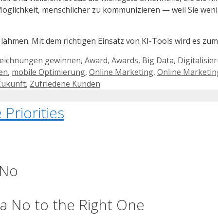
 Möglichkeit, menschlicher zu kommunizieren — weil Sie wen
 lähmen. Mit dem richtigen Einsatz von KI-Tools wird es z
eichnungen gewinnen
,
Award
,
Awards
,
Big Data
,
Digitalisie
en
,
mobile Optimierung
,
Online Marketing
,
Online Marketin
Zukunft
,
Zufriedene Kunden
Priorities
 No
 a No to the Right One