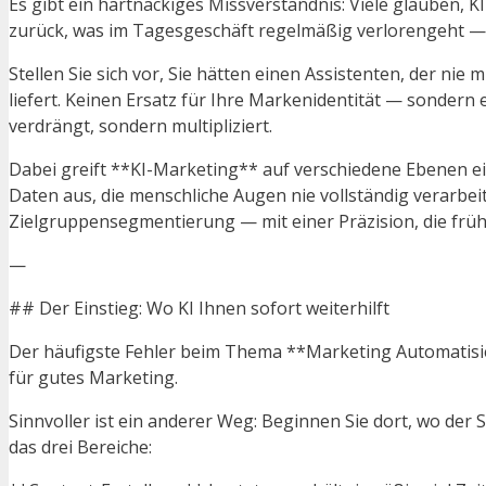
Es gibt ein hartnäckiges Missverständnis: Viele glauben, K
zurück, was im Tagesgeschäft regelmäßig verlorengeht — Ra
Stellen Sie sich vor, Sie hätten einen Assistenten, der 
liefert. Keinen Ersatz für Ihre Markenidentität — sondern
verdrängt, sondern multipliziert.
Dabei greift **KI-Marketing** auf verschiedene Ebenen ei
Daten aus, die menschliche Augen nie vollständig verarb
Zielgruppensegmentierung — mit einer Präzision, die frü
—
## Der Einstieg: Wo KI Ihnen sofort weiterhilft
Der häufigste Fehler beim Thema **Marketing Automatisier
für gutes Marketing.
Sinnvoller ist ein anderer Weg: Beginnen Sie dort, wo de
das drei Bereiche: