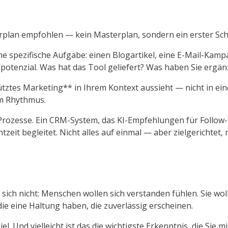
plan empfohlen — kein Masterplan, sondern ein erster Schri
ine spezifische Aufgabe: einen Blogartikel, eine E-Mail-Kam
spotenzial. Was hat das Tool geliefert? Was haben Sie ergä
ütztes Marketing** in Ihrem Kontext aussieht — nicht in ei
em Rhythmus.
e Prozesse. Ein CRM-System, das KI-Empfehlungen für Follow
tzeit begleitet. Nicht alles auf einmal — aber zielgerichtet,
ch nicht: Menschen wollen sich verstanden fühlen. Sie wol
die eine Haltung haben, die zuverlässig erscheinen.
. Und vielleicht ist das die wichtigste Erkenntnis, die Sie 