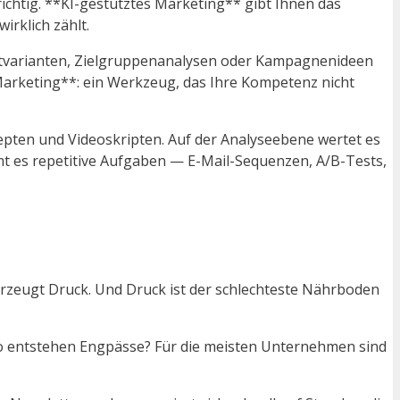
richtig. **KI-gestütztes Marketing** gibt Ihnen das
rklich zählt.
 Textvarianten, Zielgruppenanalysen oder Kampagnenideen
m Marketing**: ein Werkzeug, das Ihre Kompetenz nicht
zepten und Videoskripten. Auf der Analyseebene wertet es
t es repetitive Aufgaben — E-Mail-Sequenzen, A/B-Tests,
erzeugt Druck. Und Druck ist der schlechteste Nährboden
? Wo entstehen Engpässe? Für die meisten Unternehmen sind