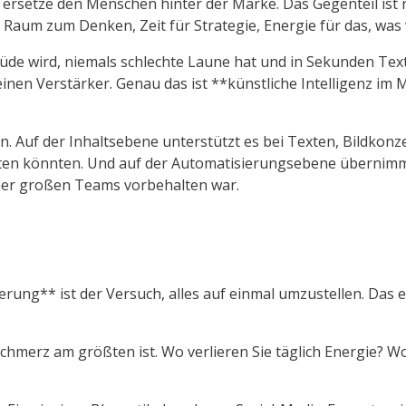
I ersetze den Menschen hinter der Marke. Das Gegenteil ist 
um zum Denken, Zeit für Strategie, Energie für das, was wi
nie müde wird, niemals schlechte Laune hat und in Sekunden
 einen Verstärker. Genau das ist **künstliche Intelligenz i
n. Auf der Inhaltsebene unterstützt es bei Texten, Bildkon
eiten könnten. Und auf der Automatisierungsebene übernimm
her großen Teams vorbehalten war.
ung** ist der Versuch, alles auf einmal umzustellen. Das 
r Schmerz am größten ist. Wo verlieren Sie täglich Energie