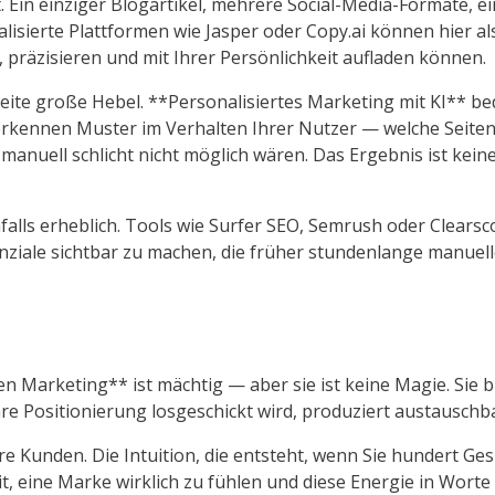
. Ein einziger Blogartikel, mehrere Social-Media-Formate, e
isierte Plattformen wie Jasper oder Copy.ai können hier als
, präzisieren und mit Ihrer Persönlichkeit aufladen können.
te große Hebel. **Personalisiertes Marketing mit KI** bedeu
n erkennen Muster im Verhalten Ihrer Nutzer — welche Seiten
manuell schlicht nicht möglich wären. Das Ergebnis ist kein
lls erheblich. Tools wie Surfer SEO, Semrush oder Clears
ziale sichtbar zu machen, die früher stundenlange manuell
talen Marketing** ist mächtig — aber sie ist keine Magie. Sie
are Positionierung losgeschickt wird, produziert austauschb
hre Kunden. Die Intuition, die entsteht, wenn Sie hundert G
 eine Marke wirklich zu fühlen und diese Energie in Worte