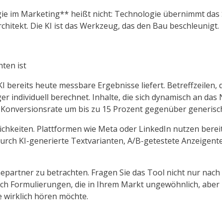
e im Marketing** heißt nicht: Technologie übernimmt das St
rchitekt. Die KI ist das Werkzeug, das den Bau beschleunigt.
ten ist
 bereits heute messbare Ergebnisse liefert. Betreffzeilen, 
r individuell berechnet. Inhalte, die sich dynamisch an da
ie Konversionsrate um bis zu 15 Prozent gegenüber generi
ichkeiten. Plattformen wie Meta oder LinkedIn nutzen berei
 durch KI-generierte Textvarianten, A/B-getestete Anzeigen
epartner zu betrachten. Fragen Sie das Tool nicht nur nach 
 Formulierungen, die in Ihrem Markt ungewöhnlich, aber prä
e wirklich hören möchte.