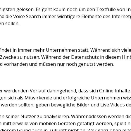
nigsten gelesen. Es geht kaum noch um den Textfülle von I
und die Voice Search immer wichtigere Elemente des Internet
n sollen.
ndet in immer mehr Unternehmen statt. Während sich viel
n Zwecke zu nutzen. Während der Datenschutz in diesem Hinb
sind vorhanden und müssen nur noch genutzt werden.
r werdenden Verlauf dahingehend, dass sich Online Inhalte
gen sich als Mitwirkende und erfolgreiche Unternehmen wis
werden sollten, geben bewegliche Bilder und Live Videos de
gen seiner Nutzer zu analysieren. Währenddessen werden di
mittlerweile von mobilen Geräten getätigt werden, spielt hi
iesem Grund auch in Zukunft nicht ab. Wer ganz oben mitsp