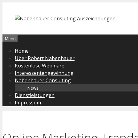
Zum
Inhalt
springen
Menü
Home
Über Robert Nabenhauer
Kostenlose Webinare
Interessentengewinnung
Nabenhauer Consulting
News
Dienstleistungen
Impressum
Online Marketing Trends