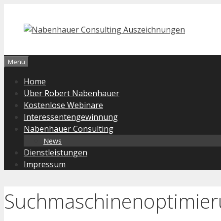
Zum
Inhalt
springen
Menü
Home
Über Robert Nabenhauer
Kostenlose Webinare
Interessentengewinnung
Nabenhauer Consulting
News
Dienstleistungen
Impressum
Suchmaschinenoptimierun