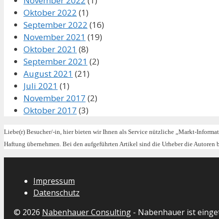
November 2022
(1)
Oktober 2022
(1)
September 2022
(16)
November 2021
(19)
Oktober 2021
(8)
September 2021
(2)
August 2021
(21)
Juli 2021
(1)
November 2017
(2)
Oktober 2017
(3)
Liebe(r) Besucher/-in, hier bieten wir Ihnen als Service nützliche „Markt-Informa
Haftung übernehmen. Bei den aufgeführten Artikel sind die Urheber die Autoren
Impressum
Datenschutz
© 2026
Nabenhauer Consulting
- Nabenhauer ist eing