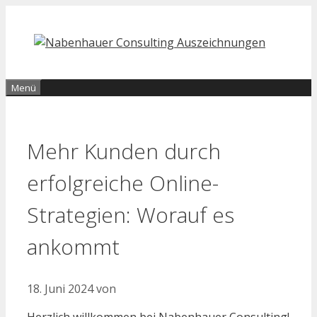
Zum
Inhalt
springen
Menü
Mehr Kunden durch
erfolgreiche Online-
Strategien: Worauf es
ankommt
18. Juni 2024
von
Herzlich willkommen bei Nabenhauer Consulting!