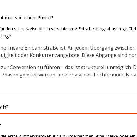
ht man von einem Funnel?
 Kunden schrittweise durch verschiedene Entscheidungsphasen geführt 
 Logik.
ine lineare Einbahnstraße ist. An jedem Übergang zwischen 
uigkeit oder Konkurrenzangebote. Diese Abgänge sind norm
 zur Conversion zu führen – das ist strukturell unmöglich. Das
ie Phasen geleitet werden. Jede Phase des Trichtermodells
sch?
?
die erste Aufmerksamkeit für ein Unternehmen, eine Marke oder ein Pr