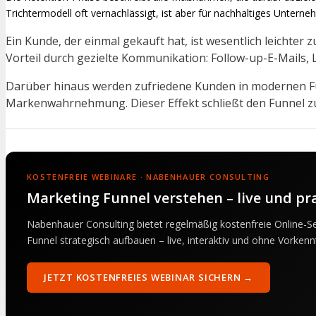
Trichtermodell oft vernachlässigt, ist aber für nachhaltiges Unte
Ein Kunde, der einmal gekauft hat, ist wesentlich leichter
Vorteil durch gezielte Kommunikation: Follow-up-E-Mails
Darüber hinaus werden zufriedene Kunden in modernen Fun
Markenwahrnehmung. Dieser Effekt schließt den Funnel zu 
KOSTENFREIE WEBINARE · NABENHAUER CONSULTING
Marketing Funnel verstehen – live und pr
Nabenhauer Consulting bietet regelmäßig kostenfreie Online-Se
Funnel strategisch aufbauen – live, interaktiv und ohne Vorkenn
JETZT KOSTENFREIES WEBINAR SICHERN →