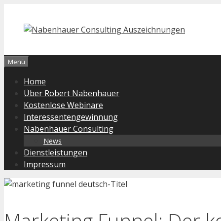
Zum
Inhalt
springen
Menü
Home
Über Robert Nabenhauer
Kostenlose Webinare
Interessentengewinnung
Nabenhauer Consulting
News
Dienstleistungen
Impressum
Marketing Funnel: Der k