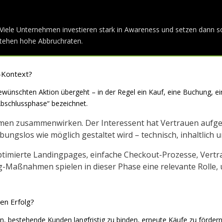
 Viele Unternehmen investieren stark in Awareness und setzen dann so
stehen hohe Abbruchraten.
-Kontext?
ünschten Aktion übergeht – in der Regel ein Kauf, eine Buchung, eine
bschlussphase“ bezeichnet.
en zusammenwirken. Der Interessent hat Vertrauen aufgeba
bungslos wie möglich gestaltet wird – technisch, inhaltlich
 optimierte Landingpages, einfache Checkout-Prozesse, Ver
Maßnahmen spielen in dieser Phase eine relevante Rolle, 
en Erfolg?
, bestehende Kunden langfristig zu binden, erneute Käufe zu fördern