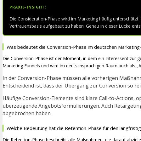
PRAXIS-INSIGHT:
Die Consideration-Phase wird im Marketing häufig unterschätzt.
Vertrauensbasis aufgebaut zu haben. Genau in dieser Lücke ent
Was bedeutet die Conversion-Phase im deutschen Marketing
Die Conversion-Phase ist der Moment, in dem ein Interessent zur gew
Marketing Funnels und wird im deutschsprachigen Raum auch als „A
In der Conversion-Phase müssen alle vorherigen Maßnahm
Entscheidend ist, dass der Übergang zur Conversion so rei
Häufige Conversion-Elemente sind klare Call-to-Actions,
überzeugende Angebotsformulierungen. Auch Retargeting-
abgebrochen haben.
Welche Bedeutung hat die Retention-Phase für den langfristig
Die Retention-Phase beschreibt alle Maßnahmen, die darauf abzielen