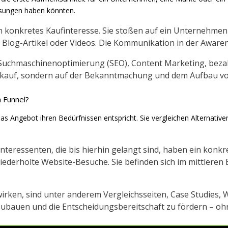
ösungen haben könnten.
in konkretes Kaufinteresse. Sie stoßen auf ein Unternehme
og-Artikel oder Videos. Die Kommunikation in der Awarenes
hmaschinenoptimierung (SEO), Content Marketing, bezahlt
Verkauf, sondern auf der Bekanntmachung und dem Aufbau vo
m Funnel?
as Angebot ihren Bedürfnissen entspricht. Sie vergleichen Alternativ
 Interessenten, die bis hierhin gelangt sind, haben ein konk
derholte Website-Besuche. Sie befinden sich im mittleren 
rken, sind unter anderem Vergleichsseiten, Case Studies, W
zubauen und die Entscheidungsbereitschaft zu fördern – oh