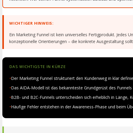
WICHTIGER HINWEIS:
Ein Marketing Funnel ist kein universelles Fertigprodukt. Jedes
konzeptionelle Orientierungen – die konkrete Ausgestaltung soll
DAS WICHTIGSTE IN KÜRZE
•
Der Marketing Funnel strukturiert den Kundenweg in klar defini
•
Das AIDA-Modell ist das bekannteste Grundgerüst des Funnels 
•
B2B- und B2C-Funnels unterscheiden sich erheblich in Länge,
•
Häufige Fehler entstehen in der Awareness-Phase und beim Übe