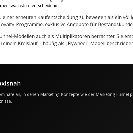
rnehmenswachstum entscheidend.
 zu einer erneuten Kaufentscheidung zu bewegen als ein völl
, Loyalty-Programme, exklusive Angebote für Bestandskund
nel-Modellen auch als Multiplikatoren betrachtet. Sie emp
einem Kreislauf – häufig als „Flywheel“-Modell beschrieben
axisnah
minare an, in denen Marketing-Konzepte wie der Marketing Funnel pra
tnisse.