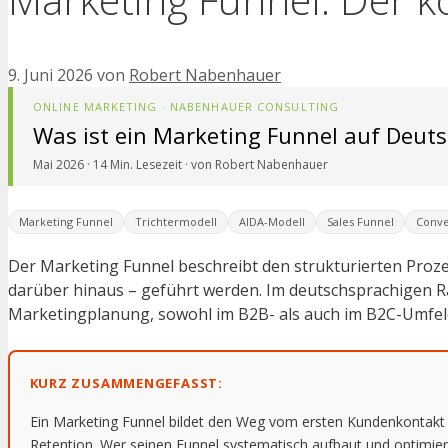
9. Juni 2026
von
Robert Nabenhauer
ONLINE MARKETING · NABENHAUER CONSULTING
Was ist ein Marketing Funnel auf Deutsc
Mai 2026 · 14 Min. Lesezeit · von Robert Nabenhauer
Marketing Funnel
Trichtermodell
AIDA-Modell
Sales Funnel
Conve
Der Marketing Funnel beschreibt den strukturierten Pro
darüber hinaus – geführt werden. Im deutschsprachigen Rau
Marketingplanung, sowohl im B2B- als auch im B2C-Umfel
KURZ ZUSAMMENGEFASST:
Ein Marketing Funnel bildet den Weg vom ersten Kundenkontakt b
Retention. Wer seinen Funnel systematisch aufbaut und optimiert