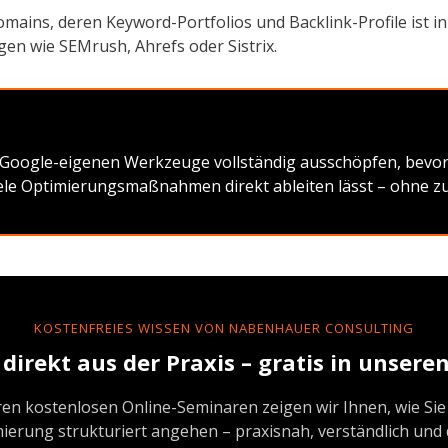
ins, deren Keyword-Portfolios und Backlink-Profile ist in 
en wie SEMrush, Ahrefs oder Sistrix.
e Google-eigenen Werkzeuge vollständig ausschöpfen, bevor 
viele Optimierungsmaßnahmen direkt ableiten lässt – ohne zu
KOSTENFREIES WISSEN VON NABENHAUER CONSULTING
direkt aus der Praxis – gratis in unser
ren kostenlosen Online-Seminaren zeigen wir Ihnen, wie Sie
ierung strukturiert angehen – praxisnah, verständlich und 