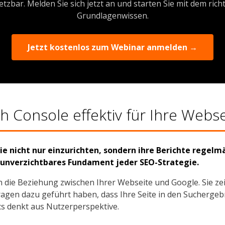
tzbar. Melden Sie sich jetzt an und starten Sie mit dem rich
Grundlagenwissen.
Jetzt kostenlos zum Webinar anmelden →
h Console effektiv für Ihre Webs
ie nicht nur einzurichten, sondern ihre Berichte regelm
n unverzichtbares Fundament jeder SEO-Strategie.
n die Beziehung zwischen Ihrer Webseite und Google. Sie zei
gen dazu geführt haben, dass Ihre Seite in den Suchergebni
cs denkt aus Nutzerperspektive.