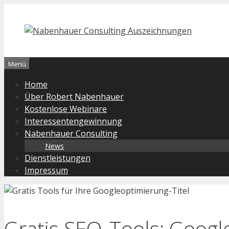
Zum
Inhalt
springen
Menü
Home
Über Robert Nabenhauer
Kostenlose Webinare
Interessentengewinnung
Nabenhauer Consulting
News
Dienstleistungen
Impressum
Gratis SEO-Tools: Goog