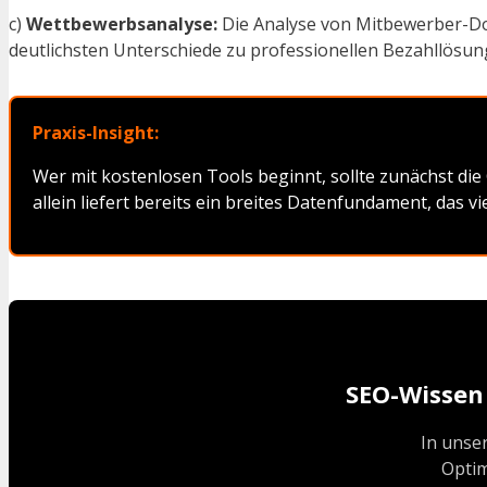
c)
Wettbewerbsanalyse:
Die Analyse von Mitbewerber-Doma
deutlichsten Unterschiede zu professionellen Bezahllösung
Praxis-Insight:
Wer mit kostenlosen Tools beginnt, sollte zunächst di
allein liefert bereits ein breites Datenfundament, das 
SEO-Wissen 
In unse
Optim