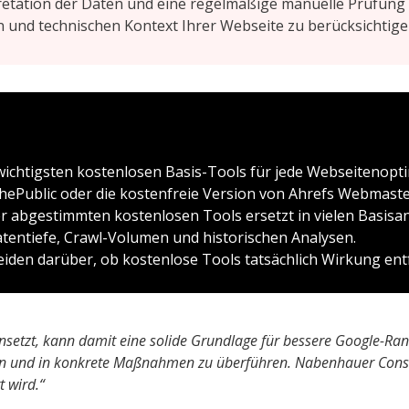
etation der Daten und eine regelmäßige manuelle Prüfung de
n und technischen Kontext Ihrer Webseite zu berücksichtige
 wichtigsten kostenlosen Basis-Tools für jede Webseitenopt
ThePublic oder die kostenfreie Version von Ahrefs Webmast
r abgestimmten kostenlosen Tools ersetzt in vielen Basisa
atentiefe, Crawl-Volumen und historischen Analysen.
den darüber, ob kostenlose Tools tatsächlich Wirkung entf
etzt, kann damit eine solide Grundlage für bessere Google-Ranki
eren und in konkrete Maßnahmen zu überführen. Nabenhauer Consul
t wird.“