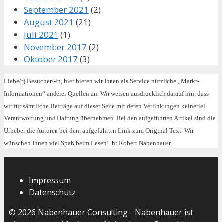
September 2021
(2)
August 2021
(21)
Juli 2021
(1)
November 2017
(2)
Oktober 2017
(3)
Liebe(r) Besucher/-in, hier bieten wir Ihnen als Service nützliche „Markt-
Informationen“ anderer Quellen an. Wir weisen ausdrücklich darauf hin, dass
wir für sämtliche Beiträge auf dieser Seite mit deren Verlinkungen keinerlei
Verantwortung und Haftung übernehmen. Bei den aufgeführten Artikel sind die
Urheber die Autoren bei dem aufgeführten Link zum Original-Text. Wir
wünschen Ihnen viel Spaß beim Lesen! Ihr Robert Nabenhauer
Impressum
Datenschutz
© 2026
Nabenhauer Consulting
- Nabenhauer ist